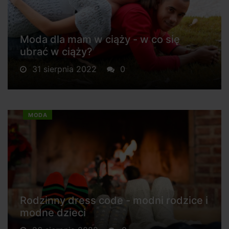
Moda dla mam w ciąży - w co się
ubrać w ciąży?
31 sierpnia 2022
0
MODA
Rodzinny dress code - modni rodzice i
modne dzieci