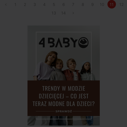
1
2
3
4
5
6
7
8
9
10
11
12
13
14