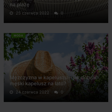
na plażę
25 czerwca 2022
0
MODA
Mężczyzna w kapeluszu – jak dobrać
męski kapelusz na lato?
24 czerwca 2022
0