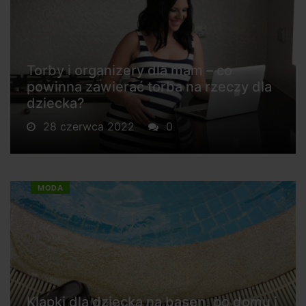
Torby i organizery dla mam – co
powinna zawierać torba na rzeczy dla
dziecka?
28 czerwca 2022
0
MODA
Klapki dla dziecka na basen, po domu i