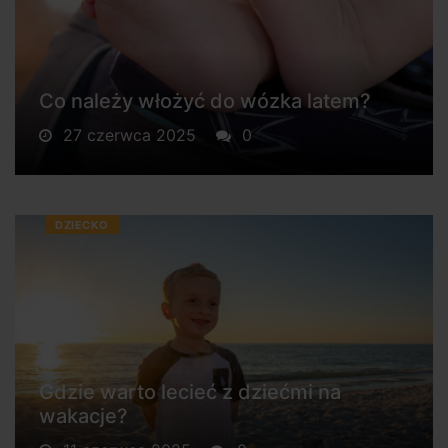
Co należy włożyć do wózka latem?
27 czerwca 2025
0
DZIECKO
Gdzie warto lecieć z dziećmi na
wakacje?