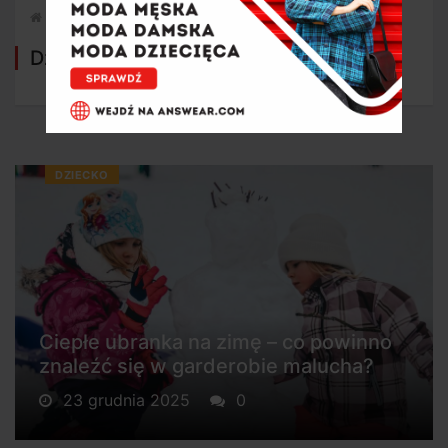
Strona główna
Dziecko
Dziecko
DZIECKO
Ciepłe ubranka na zimę – co powinno
znaleźć się w garderobie malucha?
23 grudnia 2025
0