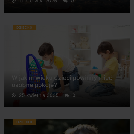
11 czerwca 2025
0
DZIECKO
W jakim wieku dzieci powinny mieć
osobne pokoje?
25 kwietnia 2025
0
DZIECKO