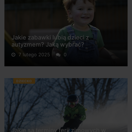
Jakie zabawki lubią dzieci z
autyzmem? Jaką wybrać?
7 lutego 2025
0
DZIECKO
Jakie są terminy ferii zimowych w