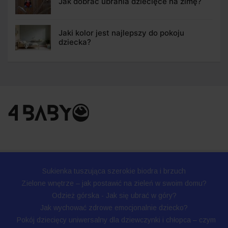
Jak dobrać ubrania dziecięce na zimę?
Jaki kolor jest najlepszy do pokoju
dziecka?
Sukienka tuszująca szerokie biodra i brzuch
Zielone wnętrze – jak postawić na zieleń w swoim domu?
Odzież górska - Jak się ubrać w góry?
Jak wychować zdrowe emocjonalnie dziecko?
Pokój dziecięcy uniwersalny dla dziewczynki i chłopca – czym