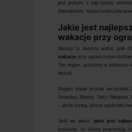
jest jednym z najczęściej odwi
Narodowym, turyści koniecznie powi
Jakie jest najleps
wakacje przy ogr
Mazury to świetny wybór, jeśli c
wakacje
przy ograniczonym budżecie
Ten region, położony w północno-w
historii.
Region słynie przede wszystkim z 
Śniardwy, Mamry, Tałty i Niegocin. 
– jazdę konną, piesze wędrówki ma
Jeśli nie wiesz,
jakie jest najle
budżecie, to dobrą propozycją s