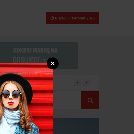
Piątek, 7 sierpnia 2026
❌
‹
›
Homewear damski - wygodna o