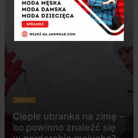
DZIECKO
Ciepłe ubranka na zimę –
co powinno znaleźć się