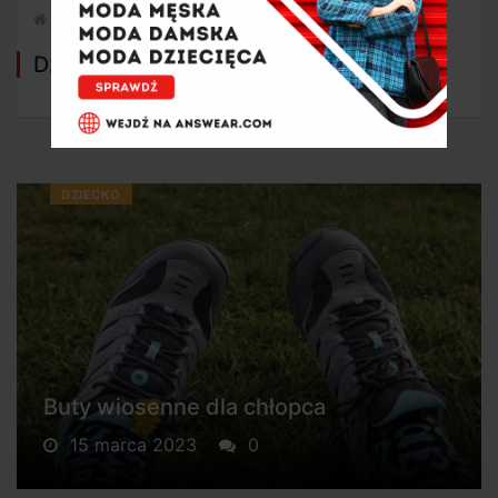
Strona główna
Dziecko
Dziecko
DZIECKO
Buty wiosenne dla chłopca
15 marca 2023
0