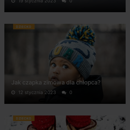
19 stycznia 2023
0
DZIECKO
Jak czapka zimowa dla chłopca?
12 stycznia 2023
0
DZIECKO