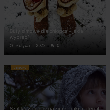
Buty zimowe dla chłopca – jakie
wybrać?
9 stycznia 2023
0
DZIECKO
Szalik dziecięcy na zimę – jaki materiał