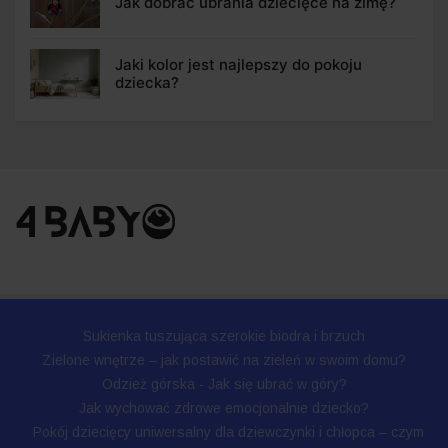
Jak dobrać ubrania dziecięce na zimę?
Jaki kolor jest najlepszy do pokoju
dziecka?
Sukienka tuszująca szerokie biodra i brzuch
Zielone wnętrze – jak postawić na zieleń w swoim domu?
Odzież górska - Jak się ubrać w góry?
Jak wychować zdrowe emocjonalnie dziecko?
Pokój dziecięcy uniwersalny dla dziewczynki i chłopca – czym