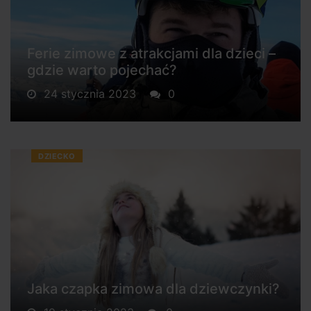
Ferie zimowe z atrakcjami dla dzieci –
gdzie warto pojechać?
24 stycznia 2023
0
DZIECKO
Jaka czapka zimowa dla dziewczynki?