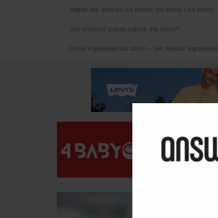
Klapki dla dziecka na basen, po domu i na plażę
Jak urządzić pokój zabaw dla dzieci?
Stroje kąpielowe dla dzieci – jak wybrać kąpielówk
 się w okresie przejściowym?
WIADOMOŚCI:
J
DOM
MODA