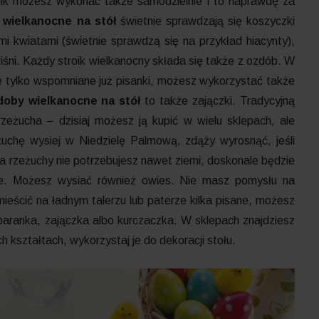
roik możesz wykonać także samodzielnie i to naprawdę za
 wielkanocne na stół
świetnie sprawdzają się koszyczki
 kwiatami (świetnie sprawdzą się na przykład hiacynty),
iśni. Każdy stroik wielkanocny składa się także z ozdób. W
nie tylko wspomniane już pisanki, możesz wykorzystać także
doby wielkanocne na stół
to także zajączki. Tradycyjną
zeżucha – dzisiaj możesz ją kupić w wielu sklepach, ale
chę wysiej w Niedzielę Palmową, zdąży wyrosnąć, jeśli
a rzeżuchy nie potrzebujesz nawet ziemi, doskonale będzie
zie. Możesz wysiać również owies. Nie masz pomysłu na
ieścić na ładnym talerzu lub paterze kilka pisane, możesz
 baranka, zajączka albo kurczaczka. W sklepach znajdziesz
 kształtach, wykorzystaj je do dekoracji stołu.