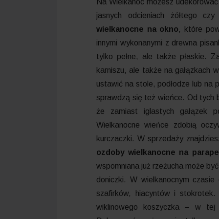
Na Wielkanoc możesz udekorować c
jasnych odcieniach żółtego cz
wielkanocne na okno
, które po
innymi wykonanymi z drewna pisan
tylko pełne, ale także płaskie. Z
karniszu, ale także na gałązkach
ustawić na stole, podłodze lub na 
sprawdzą się też wieńce. Od tych 
że zamiast iglastych gałązek p
Wielkanocne wieńce zdobią oczywi
kurczaczki. W sprzedaży znajdziesz
ozdoby wielkanocne na parape
wspomniana już rzeżucha może być 
doniczki. W wielkanocnym czasie d
szafirków, hiacyntów i stokrotek
wiklinowego koszyczka – w tej 