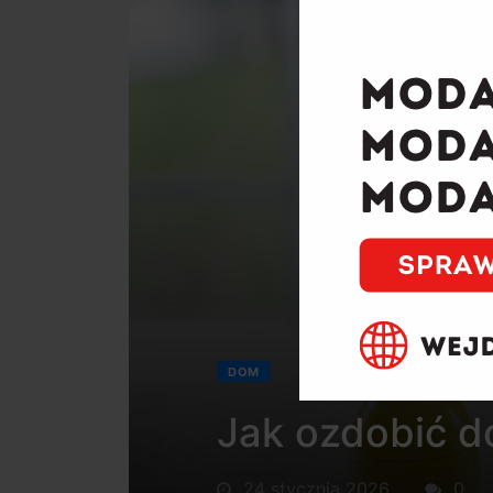
DOM
Jak ozdobić d
24 stycznia 2026
0