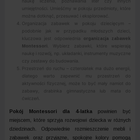
naukę liczenia, poznawania liter czy innych
umiejętności. Umieśćmy w pokoju przedmioty, które
można dotknąć, przesuwać i eksplorować.
Organizacja zabawek w pokoju dziecięcym –
podobnie jak w przypadku młodszych dzieci,
kluczowa jest odpowiednia
organizacja zabawek
. Wybierz zabawki, które wspierają
Montessori
naukę i rozwój, np. układanki, instrumenty muzyczne
czy zestawy do budowania.
Przestrzeń do ruchu – czterolatek ma dużo energii,
dlatego warto zapewnić mu przestrzeń do
aktywności fizycznej, może to być mały namiot do
zabawy, drabinka gimnastyczna lub mata do
ćwiczeń.
Pokój Montessori dla 4-latka
powinien być
miejscem, które sprzyja rozwojowi dziecka w różnych
dziedzinach. Odpowiednie rozmieszczenie mebli i
zabawek oraz przyjazne, spokojne kolory pomogą