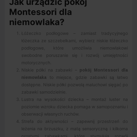
Jak urządzić pokój
Montessori dla
niemowlaka?
Łóżeczko podłogowe – zamiast tradycyjnego
łóżeczka ze szczebelkami, wybierz niskie łóżeczko
podłogowe, które umożliwia niemowlakowi
swobodne poruszanie się i rozwój umiejętności
motorycznych.
Niskie półki na zabawki –
pokój Montessori dla
to miejsce, gdzie zabawki są łatwo
niemowlaka
dostępne. Niskie półki pozwolą maluchowi sięgać po
zabawki samodzielnie.
Lustra na wysokości dziecka – montaż luster na
poziomie wzroku dziecka pomaga w samopoznaniu i
obserwacji własnych ruchów.
Strefa do aktywności – zapewnij przestrzeń do
leżenia na brzuszku, z matą sensoryczną i kilkoma
prostymi zabawkami, które stymulują rozwój