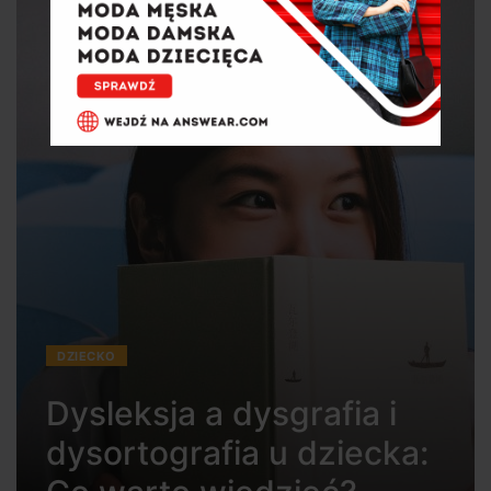
DZIECKO
Dysleksja a dysgrafia i
dysortografia u dziecka: