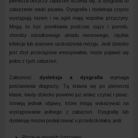
pierwsza dotyczy zaburzeń uczenia się, a dysgrafia to
zaburzenie nauki pisania. Dysgrafia i dysleksja często
występują razem i na ogół mają wspólne przyczyny.
Mogą to być powikłania podczas ciąży i porodu,
choroby ośrodkowego układu nerwowego, ciężkie
infekcje lub urazowe uszkodzenia mózgu. Jeśli dziecko
jest zbyt przeciążone emocjonalnie, może pojawić się
jedno z tych zaburzeń.
Zależność
dysleksja a dysgrafia
wymaga
postawienia diagnozy. Tą stawia się po pierwszej
klasie, kiedy dziecko powinno już umieć czytać i pisać.
Istnieją jednak objawy, które mogą wskazywać na
występowanie jednego z zaburzeń. Dysgrafię lub
dysleksję można podejrzewać u przedszkolaka, jeśli:
Pisze w sposób lustrzany.