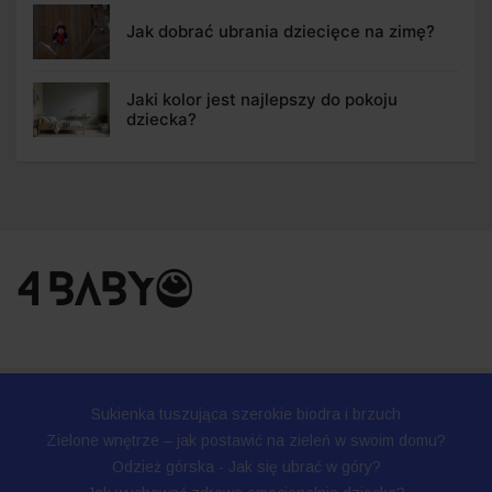
Jak dobrać ubrania dziecięce na zimę?
Jaki kolor jest najlepszy do pokoju
dziecka?
Sukienka tuszująca szerokie biodra i brzuch
Zielone wnętrze – jak postawić na zieleń w swoim domu?
Odzież górska - Jak się ubrać w góry?