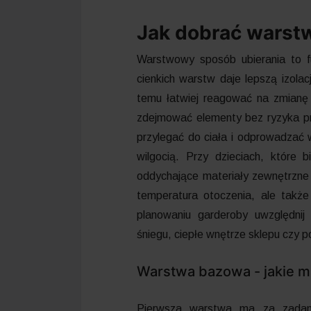
Jak dobrać warstw
Warstwowy sposób ubierania to fu
cienkich warstw daje lepszą izolac
temu łatwiej reagować na zmian
zdejmować elementy bez ryzyka pr
przylegać do ciała i odprowadzać w
wilgocią. Przy dzieciach, które 
oddychające materiały zewnętrzne 
temperatura otoczenia, ale także
planowaniu garderoby uwzględnij
śniegu, ciepłe wnętrze sklepu czy
Warstwa bazowa - jakie m
Pierwsza warstwa ma za zadani