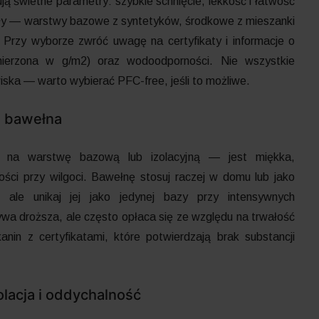
ją świetne parametry: szybkie schnięcie, lekkość i łatwość
iały — warstwy bazowe z syntetyków, środkowe z mieszanki
Przy wyborze zwróć uwagę na certyfikaty i informacje o
 mierzona w g/m2) oraz wodoodporności. Nie wszystkie
iska — warto wybierać PFC-free, jeśli to możliwe.
i bawełna
 na warstwę bazową lub izolacyjną — jest miękka,
wości przy wilgoci. Bawełnę stosuj raczej w domu lub jako
ale unikaj jej jako jedynej bazy przy intensywnych
wa droższa, ale często opłaca się ze względu na trwałość
kanin z certyfikatami, które potwierdzają brak substancji
olacja i oddychalność