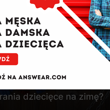
rania dziecięce na zimę?