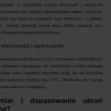
lipropylen to podstawa warstw bazowych i niektórych
Ich atutem jest szybkie odprowadzanie wilgoci i szybkość
osuje się także w izolacjach typu PrimaLoft — lekkich,
oć. Jednak syntetyki mogą mniej dobrze izolować przy
 dobranie kombinacji jest kluczowe.
właściwości i ograniczenia
apewniają wodoodporność przy zachowaniu oddychalności.
odnawiać impregnację, bo zabrudzenia i pranie osłabiają
able water repellent) odpychają wodę, ale nie wszystkie
rto wybierać produkty bez PFC. Membrana nie zastąpi
ednią warstwą ocieplającą.
miar i dopasowanie ubrań
mę?