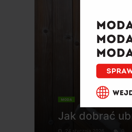
MODA
Jak dobrać ub
24 stycznia 2026
0