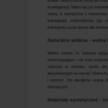
prania. Nowoczesne syntetyki oferu
w pielęgnacji. Warto łączyć mater
wełny, a zewnętrzne z membraną. 
impregnacji, oddychalności (np.
impregnaty są przyjazne dla środow
Naturalne włókna - wełna 
Wełna merino to świetna opcja
termoregulująca i nie traci właści
warstwę w chłodne, suche dni, 
aktywnościach na mrozie. Wełna by
i komfort. Dla alergików szukaj t
drażniących.
Materiały syntetyczne - iz