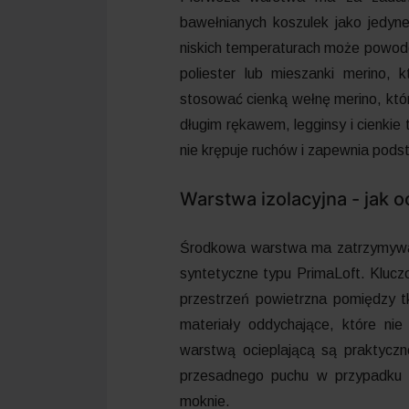
bawełnianych koszulek jako jedyne
niskich temperaturach może powod
poliester lub mieszanki merino,
stosować cienką wełnę merino, któr
długim rękawem, legginsy i cienk
nie krępuje ruchów i zapewnia pod
Warstwa izolacyjna - jak 
Środkowa warstwa ma zatrzymywać 
syntetyczne typu PrimaLoft. Klucz
przestrzeń powietrzna pomiędzy tk
materiały oddychające, które nie
warstwą ocieplającą są praktyc
przesadnego puchu w przypadku in
moknie.