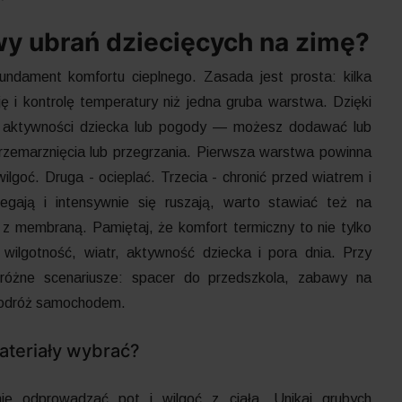
y ubrań dziecięcych na zimę?
ndament komfortu cieplnego. Zasada jest prosta: kilka
ję i kontrolę temperatury niż jedna gruba warstwa. Dzięki
ę aktywności dziecka lub pogody — możesz dodawać lub
zemarznięcia lub przegrzania. Pierwsza warstwa powinna
ilgoć. Druga - ocieplać. Trzecia - chronić przed wiatrem i
biegają i intensywnie się ruszają, warto stawiać też na
z membraną. Pamiętaj, że komfort termiczny to nie tylko
 wilgotność, wiatr, aktywność dziecka i pora dnia. Przy
 różne scenariusze: spacer do przedszkola, zabawy na
 podróż samochodem.
ateriały wybrać?
e odprowadzać pot i wilgoć z ciała. Unikaj grubych