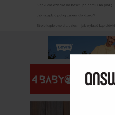
Klapki dla dziecka na basen, po domu i na plażę
Jak urządzić pokój zabaw dla dzieci?
Stroje kąpielowe dla dzieci – jak wybrać kąpielówk
WIADOMOŚCI:
J
J
DOM
MODA