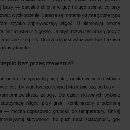
j bazy — bawełna chłonie wilgoć i długo schnie, co przy
ować wychłodzenie. Lepsze są materiały syntetyczne typu
 które szybko odprowadzają wilgoć. U niemowląt można
a jest miękka i nie gryzie. Dobrym rozwiązaniem są body z
ie termiczne skarpety. Dobrze dopasowana warstwa bazowa
stawowy komfort.
ocieplić bez przegrzewania?
ciepło. Tu sprawdzą się polar, cienka wełna lub włókna
owe jest, by warstwa izolacyjna była luźniejsza od bazy —
aninami zwiększa izolację. Dla dzieci aktywnych wybierz
 zatrzymają wilgoci przy grze. Kombinezony z odpinaną
zne — można dopasować grubość do temperatury. Unikaj
tensywnej aktywności, bo puch traci izolacyjność, gdy