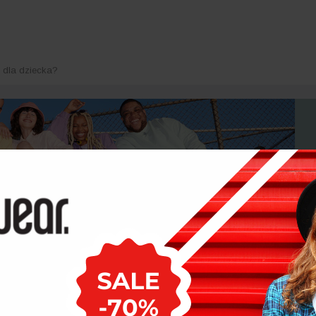
i dla dziecka?
ak dopasować garderobę dziecka do zmiennych temperatur?
akie materiały ubrań dla dziecka sprawdzają się w okresie przejściowym?
DZIECKO