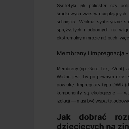
Syntetyki jak poliester czy po
środkowych warstw ocieplających. 
schnięcia. Włókna syntetyczne st
sprężystych i odpornych na wilg
ekstremalnym mrozie niż puch, więc
Membrany i impregnacja - 
Membrany (np. Gore-Tex, eVent) z
Ważne jest, by po pewnym czasie 
powłokę. Impregnaty typu DWR (dur
komponenty są ekologiczne — wa
izolacji — musi być wsparta odpowi
Jak dobrać roz
dziecięcych na zi