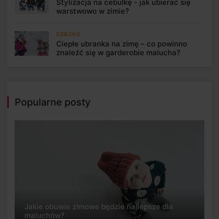
Stylizacja na cebulkę - jak ubierać się
warstwowo w zimie?
DZIECKO
Ciepłe ubranka na zimę – co powinno
znaleźć się w garderobie malucha?
Popularne posty
Jakie obuwie zimowe będzie najlepsze dla
maluchów?